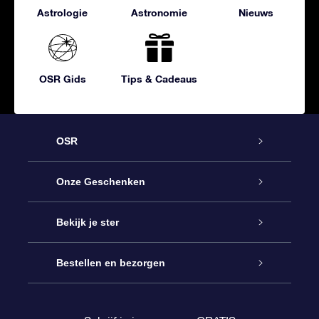
Astrologie
Astronomie
Nieuws
OSR Gids
Tips & Cadeaus
OSR
Service
Onze Geschenken
Contact
Online Star Gift
Bekijk je ster
Blog
OSR Cadeaupakket
Sterrenregister
Bestellen en bezorgen
Veelgestelde vragen
Super Ster Cadeau
OSR Star Finder App
Klantenlogin