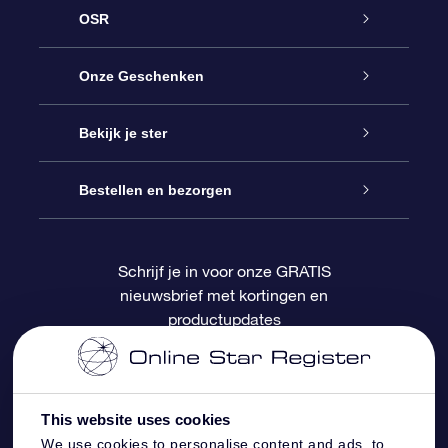
OSR
Service
Onze Geschenken
Contact
Online Star Gift
Bekijk je ster
Blog
OSR Cadeaupakket
Sterrenregister
Bestellen en bezorgen
Veelgestelde vragen
Super Ster Cadeau
OSR Star Finder App
Klantenlogin
Schrijf je in voor onze GRATIS
nieuwsbrief met kortingen en
OSR Recensies
OSR Cadeaukaart
Gepersonaliseerde sterrenpagina
Betalingsinformatie
productupdates
Relatiegeschenken
One Million Stars
Verzendinformatie
OSR Starsaver
Retourbeleid
This website uses cookies
We use cookies to personalise content and ads, to