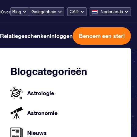
Blog
Gelegenheid
CAD
Nederlands
e
Over
Relatiegeschenken
Inloggen
Benoem een ster!
Blogcategorieën
Astrologie
Astronomie
Nieuws