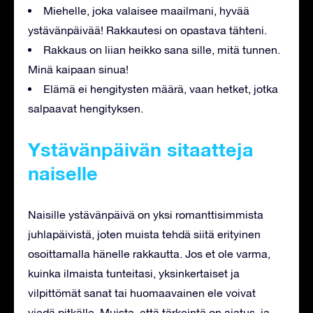
Miehelle, joka valaisee maailmani, hyvää
ystävänpäivää! Rakkautesi on opastava tähteni.
Rakkaus on liian heikko sana sille, mitä tunnen.
Minä kaipaan sinua!
Elämä ei hengitysten määrä, vaan hetket, jotka
salpaavat hengityksen.
Ystävänpäivän sitaatteja
naiselle
Naisille ystävänpäivä on yksi romanttisimmista
juhlapäivistä, joten muista tehdä siitä erityinen
osoittamalla hänelle rakkautta. Jos et ole varma,
kuinka ilmaista tunteitasi, yksinkertaiset ja
vilpittömät sanat tai huomaavainen ele voivat
viedä pitkälle. Muista, että tärkeintä on ajatus, ja