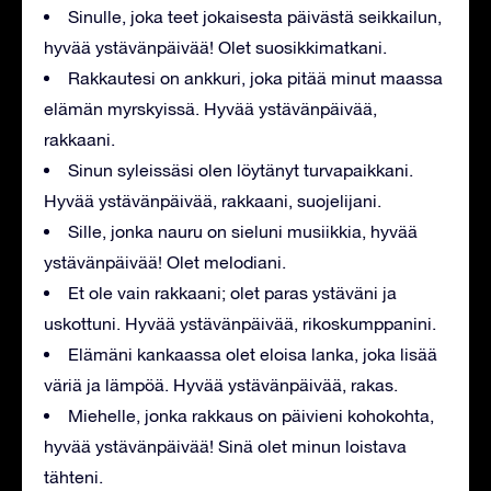
Sinulle, joka teet jokaisesta päivästä seikkailun,
hyvää ystävänpäivää! Olet suosikkimatkani.
Rakkautesi on ankkuri, joka pitää minut maassa
elämän myrskyissä. Hyvää ystävänpäivää,
rakkaani.
Sinun syleissäsi olen löytänyt turvapaikkani.
Hyvää ystävänpäivää, rakkaani, suojelijani.
Sille, jonka nauru on sieluni musiikkia, hyvää
ystävänpäivää! Olet melodiani.
Et ole vain rakkaani; olet paras ystäväni ja
uskottuni. Hyvää ystävänpäivää, rikoskumppanini.
Elämäni kankaassa olet eloisa lanka, joka lisää
väriä ja lämpöä. Hyvää ystävänpäivää, rakas.
Miehelle, jonka rakkaus on päivieni kohokohta,
hyvää ystävänpäivää! Sinä olet minun loistava
tähteni.