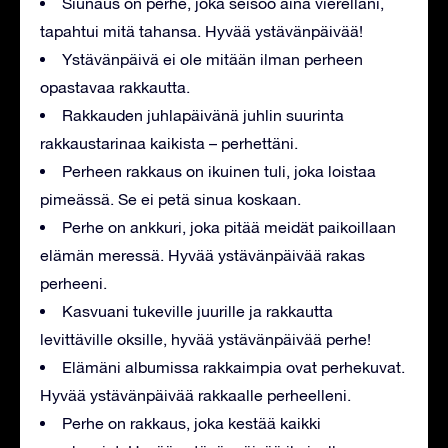
Siunaus on perhe, joka seisoo aina vierelläni,
tapahtui mitä tahansa. Hyvää ystävänpäivää!
Ystävänpäivä ei ole mitään ilman perheen
opastavaa rakkautta.
Rakkauden juhlapäivänä juhlin suurinta
rakkaustarinaa kaikista – perhettäni.
Perheen rakkaus on ikuinen tuli, joka loistaa
pimeässä. Se ei petä sinua koskaan.
Perhe on ankkuri, joka pitää meidät paikoillaan
elämän meressä. Hyvää ystävänpäivää rakas
perheeni.
Kasvuani tukeville juurille ja rakkautta
levittäville oksille, hyvää ystävänpäivää perhe!
Elämäni albumissa rakkaimpia ovat perhekuvat.
Hyvää ystävänpäivää rakkaalle perheelleni.
Perhe on rakkaus, joka kestää kaikki