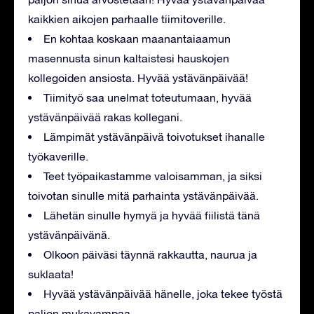
kaikkien aikojen parhaalle tiimitoverille.
En kohtaa koskaan maanantaiaamun
masennusta sinun kaltaistesi hauskojen
kollegoiden ansiosta. Hyvää ystävänpäivää!
Tiimityö saa unelmat toteutumaan, hyvää
ystävänpäivää rakas kollegani.
Lämpimät ystävänpäivä toivotukset ihanalle
työkaverille.
Teet työpaikastamme valoisamman, ja siksi
toivotan sinulle mitä parhainta ystävänpäivää.
Lähetän sinulle hymyä ja hyvää fiilistä tänä
ystävänpäivänä.
Olkoon päiväsi täynnä rakkautta, naurua ja
suklaata!
Hyvää ystävänpäivää hänelle, joka tekee työstä
paljon mukavampaa.