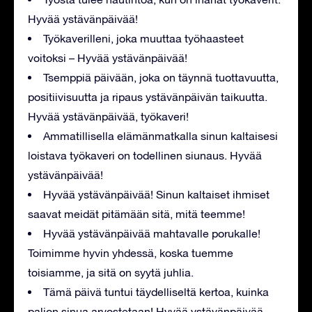
Hyvää ystävänpäivää!
Työkaverilleni, joka muuttaa työhaasteet
voitoksi – Hyvää ystävänpäivää!
Tsemppiä päivään, joka on täynnä tuottavuutta,
positiivisuutta ja ripaus ystävänpäivän taikuutta.
Hyvää ystävänpäivää, työkaveri!
Ammatillisella elämänmatkalla sinun kaltaisesi
loistava työkaveri on todellinen siunaus. Hyvää
ystävänpäivää!
Hyvää ystävänpäivää! Sinun kaltaiset ihmiset
saavat meidät pitämään sitä, mitä teemme!
Hyvää ystävänpäivää mahtavalle porukalle!
Toimimme hyvin yhdessä, koska tuemme
toisiamme, ja sitä on syytä juhlia.
Tämä päivä tuntui täydelliseltä kertoa, kuinka
paljon sinua arvostetaan! Hyvää ystävänpäivää