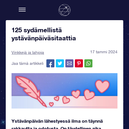
125 sydämellistä
ystävänpäiväsitaattia
17 tammi 2024
Vinkkejä ja lahjoja
Jaa tämä artikkeli
Ystävänpäivän lähestyessä ilma on täynnä
rakkautta ja odotusta. On täydellinen aika