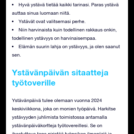
Hyvä ystävä tietää kaikki tarinasi. Paras ystävä
auttaa sinua luomaan niitä.
Ystävät ovat valitsemasi perhe.
Niin harvinaista kuin todellinen rakkaus onkin,
todellinen ystävyys on harvinaisempaa.
Elämän suurin lahja on ystävyys, ja olen saanut
sen.
Ystävänpäivän sitaatteja
työtoverille
Ystävänpäivä tulee olemaan vuonna 2024
keskiviikkona, joka on monien työpäivä. Harkitse
ystävyyden juhlimista toimistossa antamalla
ystävänpäiväkortteja työtovereillesi. Se on
ihastuttava tapa piristää työpaikan ilmapiiriä ja