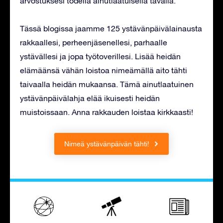
arvostuksesi todella ainutlaatuisella tavalla.
Tässä blogissa jaamme 125 ystävänpäivälainausta
rakkaallesi, perheenjäsenellesi, parhaalle
ystävällesi ja jopa työtoverillesi. Lisää heidän
elämäänsä vähän loistoa nimeämällä aito tähti
taivaalla heidän mukaansa. Tämä ainutlaatuinen
ystävänpäivälahja elää ikuisesti heidän
muistoissaan. Anna rakkauden loistaa kirkkaasti!
Nimeä ystävänpäivän tähti!