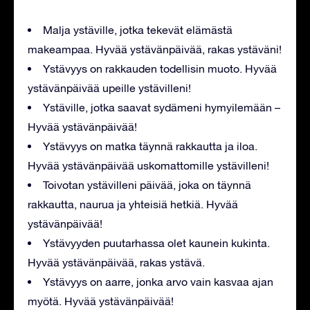
Malja ystäville, jotka tekevät elämästä
makeampaa. Hyvää ystävänpäivää, rakas ystäväni!
Ystävyys on rakkauden todellisin muoto. Hyvää
ystävänpäivää upeille ystävilleni!
Ystäville, jotka saavat sydämeni hymyilemään –
Hyvää ystävänpäivää!
Ystävyys on matka täynnä rakkautta ja iloa.
Hyvää ystävänpäivää uskomattomille ystävilleni!
Toivotan ystävilleni päivää, joka on täynnä
rakkautta, naurua ja yhteisiä hetkiä. Hyvää
ystävänpäivää!
Ystävyyden puutarhassa olet kaunein kukinta.
Hyvää ystävänpäivää, rakas ystävä.
Ystävyys on aarre, jonka arvo vain kasvaa ajan
myötä. Hyvää ystävänpäivää!