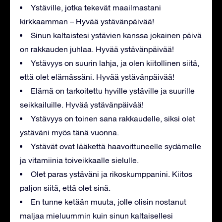
Ystäville, jotka tekevät maailmastani
kirkkaamman – Hyvää ystävänpäivää!
Sinun kaltaistesi ystävien kanssa jokainen päivä
on rakkauden juhlaa. Hyvää ystävänpäivää!
Ystävyys on suurin lahja, ja olen kiitollinen siitä,
että olet elämässäni. Hyvää ystävänpäivää!
Elämä on tarkoitettu hyville ystäville ja suurille
seikkailuille. Hyvää ystävänpäivää!
Ystävyys on toinen sana rakkaudelle, siksi olet
ystäväni myös tänä vuonna.
Ystävät ovat lääkettä haavoittuneelle sydämelle
ja vitamiinia toiveikkaalle sielulle.
Olet paras ystäväni ja rikoskumppanini. Kiitos
paljon siitä, että olet sinä.
En tunne ketään muuta, jolle olisin nostanut
maljaa mieluummin kuin sinun kaltaisellesi