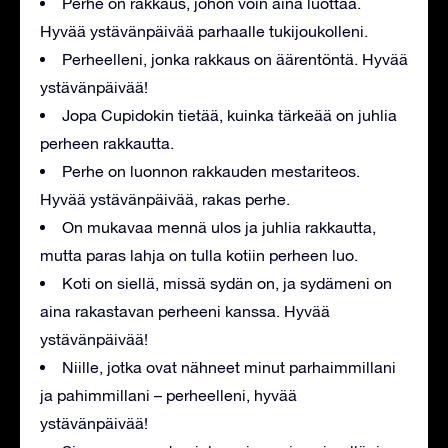
Perhe on rakkaus, johon voin aina luottaa.
Hyvää ystävänpäivää parhaalle tukijoukolleni.
Perheelleni, jonka rakkaus on äärentöntä. Hyvää
ystävänpäivää!
Jopa Cupidokin tietää, kuinka tärkeää on juhlia
perheen rakkautta.
Perhe on luonnon rakkauden mestariteos.
Hyvää ystävänpäivää, rakas perhe.
On mukavaa mennä ulos ja juhlia rakkautta,
mutta paras lahja on tulla kotiin perheen luo.
Koti on siellä, missä sydän on, ja sydämeni on
aina rakastavan perheeni kanssa. Hyvää
ystävänpäivää!
Niille, jotka ovat nähneet minut parhaimmillani
ja pahimmillani – perheelleni, hyvää
ystävänpäivää!