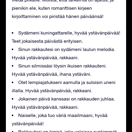
pienikin ele, kuten romanttisen kirjeen
kirjoittaminen voi piristää hänen päiväänsä!
Sydämeni kuningattarelle, hyvää ystävänpäivää!
Teet jokaisesta päivästä erityisen.
Sinun rakkautesi on sydämeni laulun melodia.
Hyvää ystävänpäivää, rakkaani.
Sinun silmissäsi löysin ikuisen rakkauteni.
Hyvää ystävänpäivää, ihana ystäväni.
Olet lempiajatukseni aamulla ja suloisin uneni
illalla. Hyvää ystävänpäivää, rakkaani.
Jokainen päivä kanssasi on rakkauden juhlaa.
Hyvää ystävänpäivää, rakkaani.
Naiselle, joka tuo väriä maailmaani, hyvää
ystävänpäivää!
Rakkautesi on kipinä, joka valaisee synkimmät