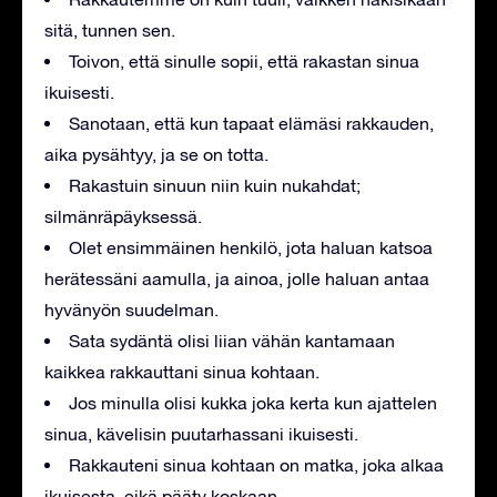
sitä, tunnen sen.
Toivon, että sinulle sopii, että rakastan sinua
ikuisesti.
Sanotaan, että kun tapaat elämäsi rakkauden,
aika pysähtyy, ja se on totta.
Rakastuin sinuun niin kuin nukahdat;
silmänräpäyksessä.
Olet ensimmäinen henkilö, jota haluan katsoa
herätessäni aamulla, ja ainoa, jolle haluan antaa
hyvänyön suudelman.
Sata sydäntä olisi liian vähän kantamaan
kaikkea rakkauttani sinua kohtaan.
Jos minulla olisi kukka joka kerta kun ajattelen
sinua, kävelisin puutarhassani ikuisesti.
Rakkauteni sinua kohtaan on matka, joka alkaa
ikuisesta, eikä pääty koskaan.