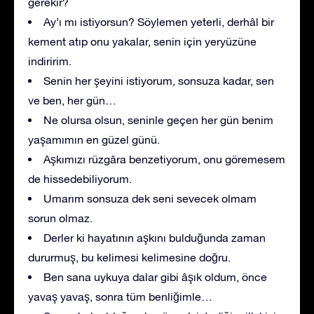
gerekir?
Ay’ı mı istiyorsun? Söylemen yeterli, derhâl bir
kement atıp onu yakalar, senin için yeryüzüne
indiririm.
Senin her şeyini istiyorum, sonsuza kadar, sen
ve ben, her gün…
Ne olursa olsun, seninle geçen her gün benim
yaşamımın en güzel günü.
Aşkımızı rüzgâra benzetiyorum, onu göremesem
de hissedebiliyorum.
Umarım sonsuza dek seni sevecek olmam
sorun olmaz.
Derler ki hayatının aşkını bulduğunda zaman
dururmuş, bu kelimesi kelimesine doğru.
Ben sana uykuya dalar gibi âşık oldum, önce
yavaş yavaş, sonra tüm benliğimle…