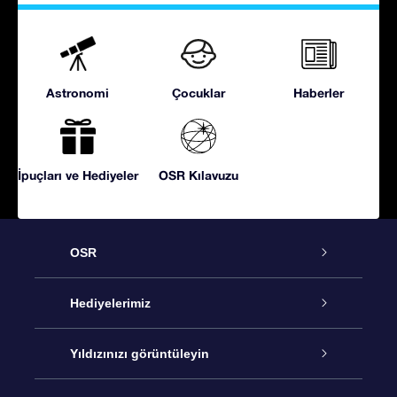
Astronomi
Çocuklar
Haberler
İpuçları ve Hediyeler
OSR Kılavuzu
OSR
Hizmet
Hediyelerimiz
İletişim
Çevrimiçi Yıldız Hediyesi
Yıldızınızı görüntüleyin