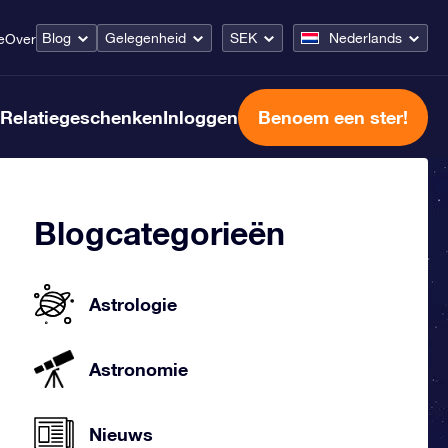
Blog
Gelegenheid
SEK
Nederlands
e
Over
Relatiegeschenken
Inloggen
Benoem een ster!
Blogcategorieën
Astrologie
Astronomie
Nieuws