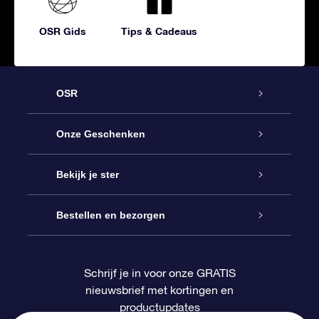
OSR Gids
Tips & Cadeaus
OSR
Service
Onze Geschenken
Contact
Online Star Gift
Bekijk je ster
Blog
OSR Cadeaupakket
Sterrenregister
Bestellen en bezorgen
Veelgestelde vragen
Super Ster Cadeau
OSR Star Finder App
Klantenlogin
Schrijf je in voor onze GRATIS
nieuwsbrief met kortingen en
OSR Recensies
OSR Cadeaukaart
Gepersonaliseerde sterrenpagina
Betalingsinformatie
productupdates