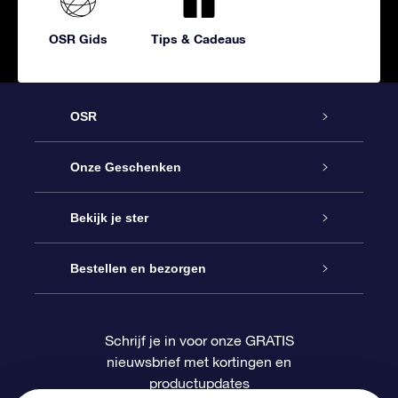
OSR Gids
Tips & Cadeaus
OSR
Service
Onze Geschenken
Contact
Online Star Gift
Bekijk je ster
Blog
OSR Cadeaupakket
Sterrenregister
Bestellen en bezorgen
Veelgestelde vragen
Super Ster Cadeau
OSR Star Finder App
Klantenlogin
Schrijf je in voor onze GRATIS
nieuwsbrief met kortingen en
OSR Recensies
OSR Cadeaukaart
Gepersonaliseerde sterrenpagina
Betalingsinformatie
productupdates