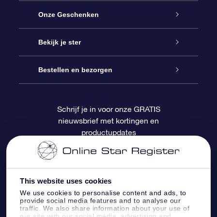
Service
Onze Geschenken
Contact
Online Star Gift
Bekijk je ster
Blog
OSR Cadeaupakket
Sterrenregister
Bestellen en bezorgen
Veelgestelde vragen
Super Ster Cadeau
OSR Star Finder App
Klantenlogin
Schrijf je in voor onze GRATIS
nieuwsbrief met kortingen en
OSR Recensies
OSR Cadeaukaart
Gepersonaliseerde sterrenpagina
Betalingsinformatie
productupdates
Relatiegeschenken
One Million Stars
Verzendinformatie
OSR Starsaver
Retourbeleid
This website uses cookies
We use cookies to personalise content and ads, to
provide social media features and to analyse our
Fly me to the Stars App
Constellaties
traffic. We also share information about your use of
our site with our social media, advertising and