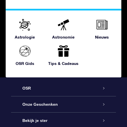
Astrologie
Astronomie
Nieuws
OSR Gids
Tips & Cadeaus
OSR
Service
Onze Geschenken
Contact
Online Star Gift
Bekijk je ster