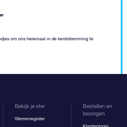
er
iedjes om ons helemaal in de kerststemming te
Bekijk je ster
Bestellen en
bezorgen
Sterrenregister
Klantenlogin