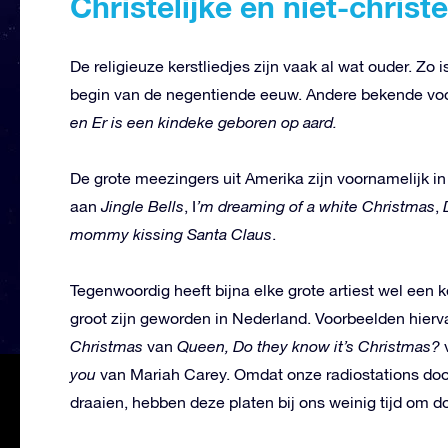
Christelijke en niet-christe
De religieuze kerstliedjes zijn vaak al wat ouder. Zo 
begin van de negentiende eeuw. Andere bekende vo
en Er is een kindeke geboren op aard.
De grote meezingers uit Amerika zijn voornamelijk i
aan
Jingle Bells
, I
’m dreaming of a white Christmas
,
mommy kissing Santa Claus
.
Tegenwoordig heeft bijna elke grote artiest wel een
groot zijn geworden in Nederland. Voorbeelden hierv
Christmas
van
Queen, Do they know it’s Christmas?
you
van Mariah Carey. Omdat onze radiostations do
draaien, hebben deze platen bij ons weinig tijd om do