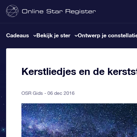
Cadeaus
Bekijk je ster
Ontwerp je constellati
Kerstliedjes en de kersts
OSR Gids
06 dec 2016