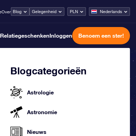
Blog
Gelegenheid
PLN
Nederlands
e
Over
Relatiegeschenken
Inloggen
Benoem een ster!
Blogcategorieën
Astrologie
Astronomie
Nieuws