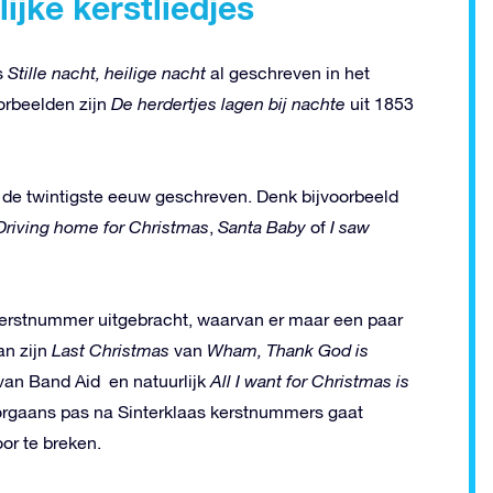
lijke kerstliedjes
is
Stille nacht, heilige nacht
al geschreven in het
orbeelden zijn
De herdertjes lagen bij nachte
uit 1853
n de twintigste eeuw geschreven. Denk bijvoorbeeld
Driving home for Christmas
,
Santa Baby
of
I saw
 kerstnummer uitgebracht, waarvan er maar een paar
an zijn
Last Christmas
van
Wham, Thank God is
van Band Aid
en natuurlijk
All I want for Christmas is
orgaans pas na Sinterklaas kerstnummers gaat
or te breken.