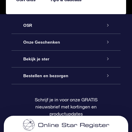
OSR
Service
Onze Geschenken
Contact
Online Star Gift
Bekijk je ster
Blog
OSR Cadeaupakket
Sterrenregister
Bestellen en bezorgen
Veelgestelde vragen
Super Ster Cadeau
OSR Star Finder App
Klantenlogin
Schrijf je in voor onze GRATIS
nieuwsbrief met kortingen en
OSR Recensies
OSR Cadeaukaart
Gepersonaliseerde sterrenpagina
Betalingsinformatie
productupdates
Relatiegeschenken
One Million Stars
Verzendinformatie