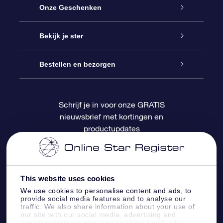
Service
Onze Geschenken
Contact
Online Star Gift
Bekijk je ster
Blog
OSR Cadeaupakket
Sterrenregister
Bestellen en bezorgen
Veelgestelde vragen
Super Ster Cadeau
OSR Star Finder App
Klantenlogin
Schrijf je in voor onze GRATIS
nieuwsbrief met kortingen en
OSR Recensies
OSR Cadeaukaart
Gepersonaliseerde sterrenpagina
Betalingsinformatie
productupdates
Relatiegeschenken
One Million Stars
Verzendinformatie
OSR Starsaver
Retourbeleid
This website uses cookies
We use cookies to personalise content and ads, to
provide social media features and to analyse our
Fly me to the Stars App
Constellaties
traffic. We also share information about your use of
our site with our social media, advertising and
analytics partners who may combine it with other