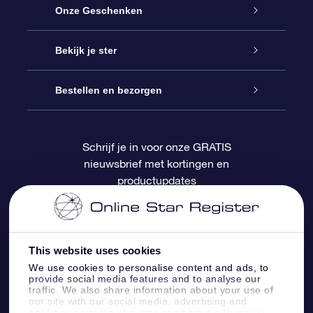
Service
Onze Geschenken
Contact
Online Star Gift
Bekijk je ster
Blog
OSR Cadeaupakket
Sterrenregister
Bestellen en bezorgen
Veelgestelde vragen
Super Ster Cadeau
OSR Star Finder App
Klantenlogin
Schrijf je in voor onze GRATIS
nieuwsbrief met kortingen en
OSR Recensies
OSR Cadeaukaart
Gepersonaliseerde sterrenpagina
Betalingsinformatie
productupdates
Relatiegeschenken
One Million Stars
Verzendinformatie
OSR Starsaver
Retourbeleid
This website uses cookies
We use cookies to personalise content and ads, to
provide social media features and to analyse our
Fly me to the Stars App
Constellaties
traffic. We also share information about your use of
our site with our social media, advertising and
analytics partners who may combine it with other