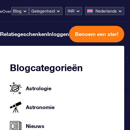
Blog
Gelegenheid
INR
Nederlands
ce
Over
Relatiegeschenken
Inloggen
Benoem een ster!
Blogcategorieën
Astrologie
Astronomie
Nieuws