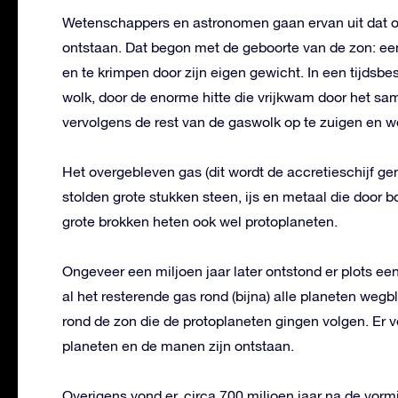
Wetenschappers en astronomen gaan ervan uit dat on
ontstaan. Dat begon met de geboorte van de zon: ee
en te krimpen door zijn eigen gewicht. In een tijdsb
wolk, door de enorme hitte die vrijkwam door het sam
vervolgens de rest van de gaswolk op te zuigen en we
Het overgebleven gas (dit wordt de accretieschijf g
stolden grote stukken steen, ijs en metaal die door 
grote brokken heten ook wel protoplaneten.
Ongeveer een miljoen jaar later ontstond er plots ee
al het resterende gas rond (bijna) alle planeten weg
rond de zon die de protoplaneten gingen volgen. Er 
planeten en de manen zijn ontstaan.
Overigens vond er, circa 700 miljoen jaar na de vo