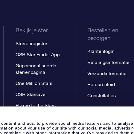
Bekijk je ster
Bestellen en
bezorgen
Sterrenregister
Klantenlogin
OSR Star Finder App
Betalingsinformatie
Gepersonaliseerde
sterrenpagina
Verzendinformatie
One Million Stars
Retourbeleid
OSR Starsaver
Constellaties
Fly me to the Stars
App
 content and ads, to provide social media features and to analyse
rmation about your use of our site with our social media, advertisi
 combine it with other information that you’ve provided to them o