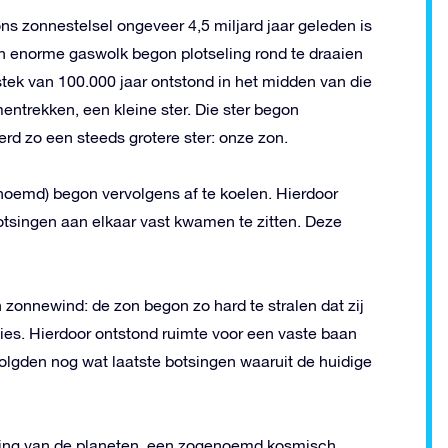
s zonnestelsel ongeveer 4,5 miljard jaar geleden is
n enorme gaswolk begon plotseling rond te draaien
estek van 100.000 jaar ontstond in het midden van die
entrekken, een kleine ster. Die ster begon
rd zo een steeds grotere ster: onze zon.
enoemd) begon vervolgens af te koelen. Hierdoor
botsingen aan elkaar vast kwamen te zitten. Deze
n zonnewind: de zon begon zo hard te stralen dat zij
blies. Hierdoor ontstond ruimte voor een vaste baan
volgden nog wat laatste botsingen waaruit de huidige
rming van de planeten, een zogenoemd kosmisch