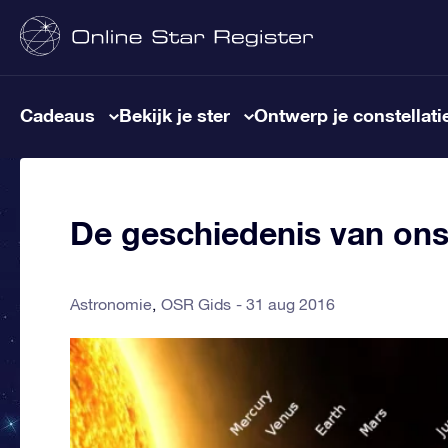
Cadeaus
Bekijk je ster
Ontwerp je constellati
De geschiedenis van ons
Astronomie
OSR Gids
31 aug 2016