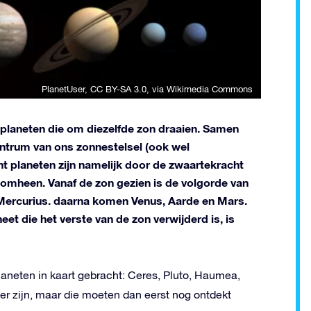
PlanetUser
,
CC BY-SA 3.0
, via Wikimedia Commons
 planeten die om diezelfde zon draaien. Samen
entrum van ons zonnestelsel (ook wel
ht planeten zijn namelijk door de zwaartekracht
 omheen. Vanaf de zon gezien is de volgorde van
at Mercurius. daarna komen Venus, Aarde en Mars.
et die het verste van de zon verwijderd is, is
laneten in kaart gebracht: Ceres, Pluto, Haumea,
r zijn, maar die moeten dan eerst nog ontdekt