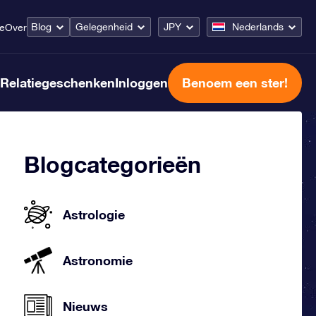
Blog
Gelegenheid
JPY
Nederlands
ce
Over
Relatiegeschenken
Inloggen
Benoem een ster!
Blogcategorieën
Astrologie
Astronomie
Nieuws