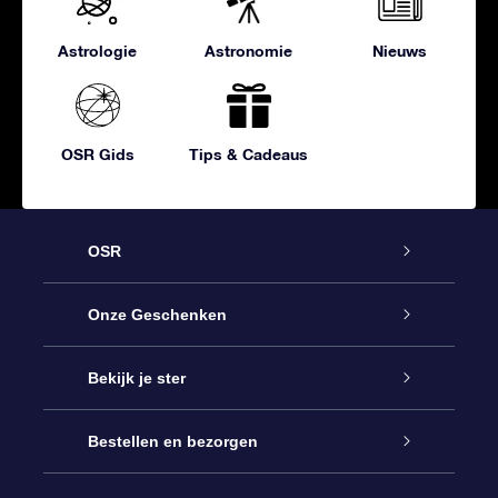
Astrologie
Astronomie
Nieuws
OSR Gids
Tips & Cadeaus
OSR
Service
Onze Geschenken
Contact
Online Star Gift
Bekijk je ster
Blog
OSR Cadeaupakket
Sterrenregister
Bestellen en bezorgen