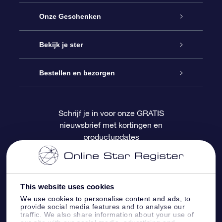
Service
Onze Geschenken
Contact
Online Star Gift
Bekijk je ster
Blog
OSR Cadeaupakket
Sterrenregister
Bestellen en bezorgen
Veelgestelde vragen
Super Ster Cadeau
OSR Star Finder App
Klantenlogin
Schrijf je in voor onze GRATIS
nieuwsbrief met kortingen en
OSR Recensies
OSR Cadeaukaart
Gepersonaliseerde sterrenpagina
Betalingsinformatie
productupdates
Relatiegeschenken
One Million Stars
Verzendinformatie
OSR Starsaver
Retourbeleid
This website uses cookies
We use cookies to personalise content and ads, to
provide social media features and to analyse our
Fly me to the Stars App
Constellaties
traffic. We also share information about your use of