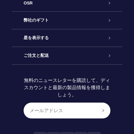
OSR
カスタマーサービス
弊社のギフト
お問い合わせ
Online Starギフト
星を表示する
ブログ
OSRギフトパック
星の登録
ご注文と配送
よくあるご質問
Super Star Gift
OSR Star Finderアプリ
カスタマーログイン
無料のニュースレターを購読して、ディ
スカウントと最新の製品情報を獲得しま
OSR ギフトカード
レビュー
カスタマイズされたStar Page
お支払いに関する情報
しょう。
法人ギフト
One Million Stars
配送に関する情報
OSR Starsaver
返品ポリシ