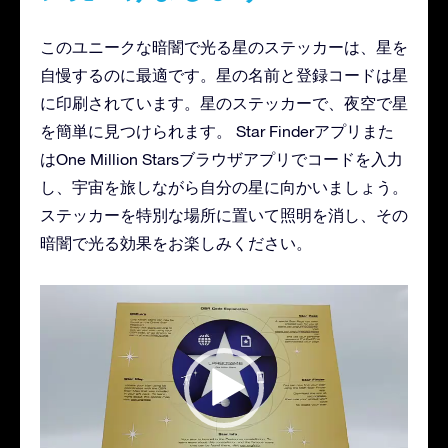
このユニークな暗闇で光る星のステッカーは、星を
自慢するのに最適です。星の名前と登録コードは星
に印刷されています。星のステッカーで、夜空で星
を簡単に見つけられます。 Star Finderアプリまた
はOne Million Starsブラウザアプリでコードを入力
し、宇宙を旅しながら自分の星に向かいましょう。
ステッカーを特別な場所に置いて照明を消し、その
暗闇で光る効果をお楽しみください。
動
画
プ
レ
ー
ヤ
ー