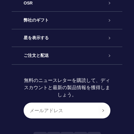
OSR
カスタマーサービス
弊社のギフト
お問い合わせ
Online Starギフト
星を表示する
ブログ
OSRギフトパック
星の登録
ご注文と配送
よくあるご質問
Super Star Gift
OSR Star Finderアプリ
カスタマーログイン
無料のニュースレターを購読して、ディ
スカウントと最新の製品情報を獲得しま
OSR ギフトカード
レビュー
カスタマイズされたStar Page
お支払いに関する情報
しょう。
法人ギフト
One Million Stars
配送に関する情報
OSR Starsaver
返品ポリシ