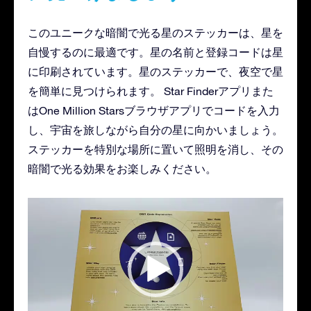
このユニークな暗闇で光る星のステッカーは、星を
自慢するのに最適です。星の名前と登録コードは星
に印刷されています。星のステッカーで、夜空で星
を簡単に見つけられます。 Star Finderアプリまた
はOne Million Starsブラウザアプリでコードを入力
し、宇宙を旅しながら自分の星に向かいましょう。
ステッカーを特別な場所に置いて照明を消し、その
暗闇で光る効果をお楽しみください。
動
画
プ
レ
ー
ヤ
ー