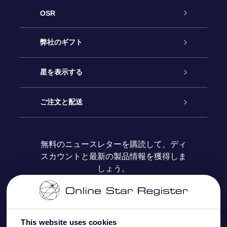
OSR
カスタマーサービス
弊社のギフト
お問い合わせ
Online Starギフト
星を表示する
ブログ
OSRギフトパック
星の登録
ご注文と配送
よくあるご質問
Super Star Gift
OSR Star Finderアプリ
カスタマーログイン
無料のニュースレターを購読して、ディ
スカウントと最新の製品情報を獲得しま
OSR ギフトカード
レビュー
カスタマイズされたStar Page
お支払いに関する情報
しょう。
法人ギフト
One Million Stars
配送に関する情報
OSR Starsaver
返品ポリシ
This website uses cookies