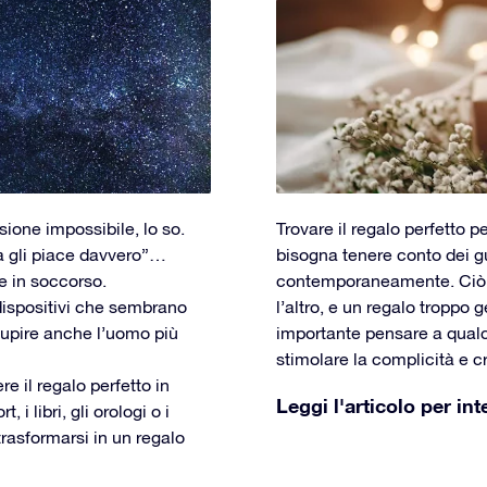
one impossibile, lo so.
Trovare il regalo perfetto 
sa gli piace davvero”…
bisogna tenere conto dei g
e in soccorso.
contemporaneamente. Ciò 
dispositivi che sembrano
l’altro, e un regalo troppo 
tupire anche l’uomo più
importante pensare a qualc
stimolare la complicità e c
e il regalo perfetto in
Leggi l'articolo per int
i libri, gli orologi o i
rasformarsi in un regalo