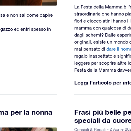
La Festa della Mamma è l’o
straordinarie che hanno pl
nfusa e non sai come capire
fiori e cioccolatini hanno i
mamma con qualcosa di da
agazzo ed entri spesso in
dagli schemi? Dalle esper
originali, esiste un mondo d
mai pensato di
dare il nom
regalo inaspettato e signif
leggere per scoprire altre 
Festa della Mamma davver
Leggi l'articolo per int
ma per la nonna
Frasi più belle 
speciali da cuor
- 2 Aprile 20
Consigli & Regali