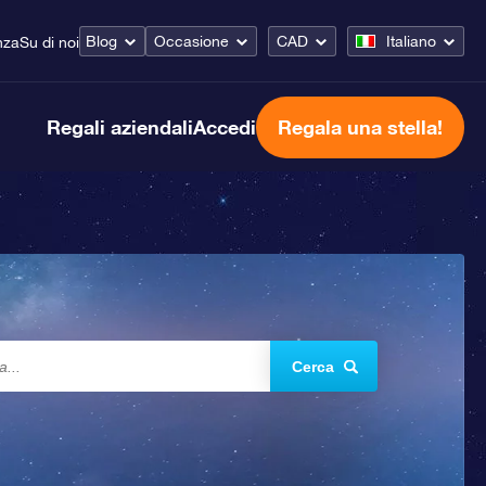
Blog
Occasione
CAD
Italiano
nza
Su di noi
Regali aziendali
Accedi
Regala una stella!
Cerca