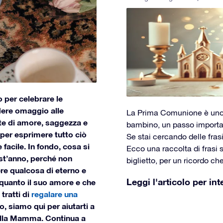
per celebrare le
ere omaggio alle
La Prima Comunione è uno d
ite di amore, saggezza e
bambino, un passo importan
o per esprimere tutto ciò
Se stai cercando delle frasi 
facile. In fondo, cosa si
Ecco una raccolta di frasi s
st’anno, perché non
biglietto, per un ricordo c
iere qualcosa di eterno e
Leggi l'articolo per int
 quanto il suo amore e che
tratti di
regalare una
o, siamo qui per aiutarti a
della Mamma. Continua a