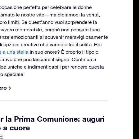
ccasione perfetta per celebrare le donne
asmato le nostre vite—ma diciamoci la verità,
 loro limiti. Se quest’anno vuoi sorprendere la
vvero memorabile, perché non pensare fuori
ienze emozionanti ai souvenir meravigliosamente
i opzioni creative che vanno oltre il solito. Hai
e a una stella
in suo onore? È proprio il tipo di
icativo che può lasciare il segno. Continua a
idee uniche e indimenticabili per rendere questa
o speciale.
ero
per la Prima Comunione: auguri
e a cuore
25