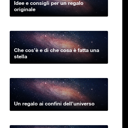
Idee e consigli per un regalo
originale
Che cos’è e di che cosa è fatta una
stella
Un regalo ai confini dell’universo