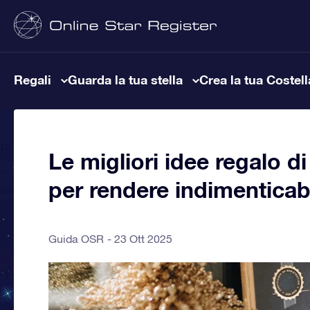
Regali
Guarda la tua stella
Crea la tua Costel
Le migliori idee regalo d
per rendere indimenticab
Guida OSR
23 Ott 2025