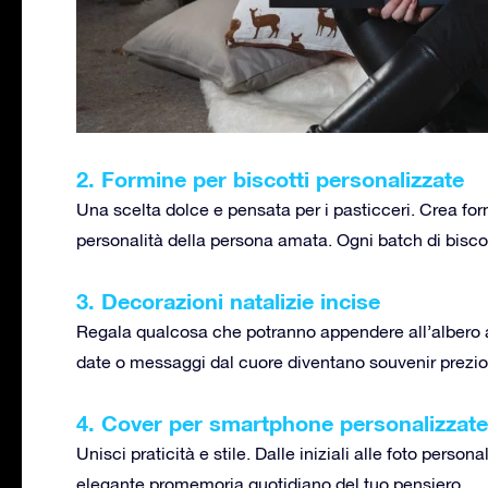
2. Formine per biscotti personalizzate
Una scelta dolce e pensata per i pasticceri. Crea for
personalità della persona amata. Ogni batch di biscotti
3. Decorazioni natalizie incise
Regala qualcosa che potranno appendere all’albero 
date o messaggi dal cuore diventano souvenir prezio
4. Cover per smartphone personalizzate
Unisci praticità e stile. Dalle iniziali alle foto pers
elegante promemoria quotidiano del tuo pensiero.