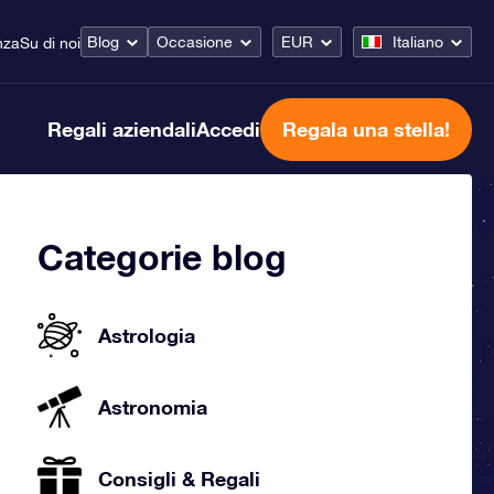
Blog
Occasione
EUR
Italiano
nza
Su di noi
Regali aziendali
Accedi
Regala una stella!
Categorie blog
Astrologia
Astronomia
Consigli & Regali