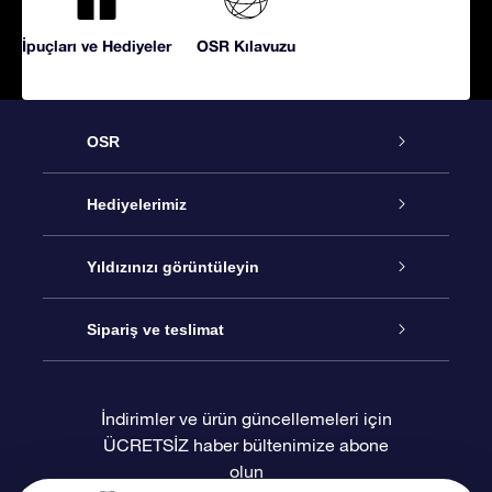
İpuçları ve Hediyeler
OSR Kılavuzu
OSR
Hizmet
Hediyelerimiz
İletişim
Çevrimiçi Yıldız Hediyesi
Yıldızınızı görüntüleyin
Blogu
OSR Hediye Paketi
Star Register
Sipariş ve teslimat
Sıkça Sorulan Sorular
Muhteşem Yıldız Hediyesi
OSR Star Finder Uygulaması
Müşteri Girişi
İndirimler ve ürün güncellemeleri için
ÜCRETSİZ haber bültenimize abone
Değerlendirmeler
OSR Hediye Kartı
Kişiselleştirilmiş Yıldız Sayfası
Ödeme bilgileri
olun