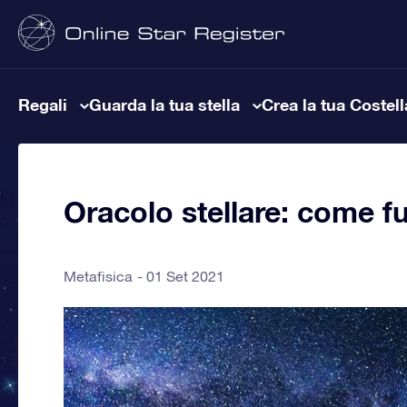
Regali
Guarda la tua stella
Crea la tua Costel
Oracolo stellare: come f
Metafisica
01 Set 2021