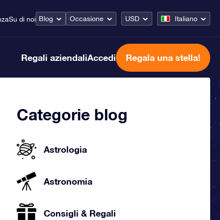
Blog
Occasione
USD
Italiano
nza
Su di noi
Regali aziendali
Accedi
Regala una stella!
Categorie blog
Astrologia
Astronomia
Consigli & Regali