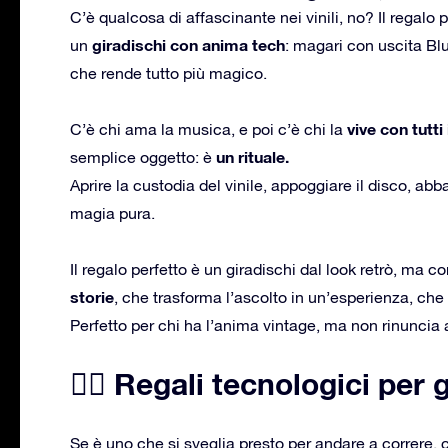
C’è qualcosa di affascinante nei vinili, no? Il regalo
giradischi con anima tech
un
: magari con uscita Bl
che rende tutto più magico.
vive con tutti 
C’è chi ama la musica, e poi c’è chi la
un rituale.
semplice oggetto: è
Aprire la custodia del vinile, appoggiare il disco, abb
magia pura.
Il regalo perfetto è un giradischi dal look retrò, ma c
storie
, che trasforma l’ascolto in un’esperienza, c
Perfetto per chi ha l’anima vintage, ma non rinuncia 
🏋️‍♂️ Regali tecnologici per g
Se è uno che si sveglia presto per andare a correre, che