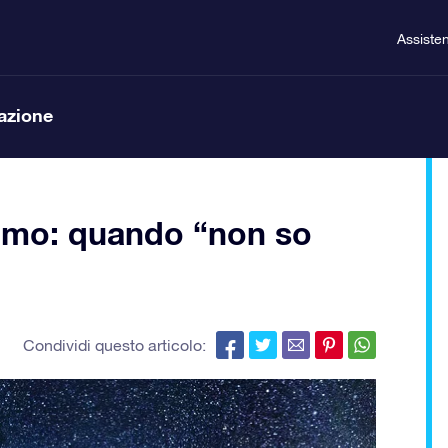
Assiste
lazione
uomo: quando “non so
Condividi questo articolo: