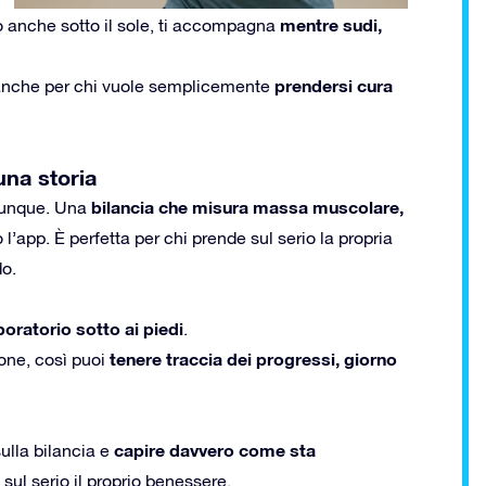
mentre sudi,
 anche sotto il sole, ti accompagna
prendersi cura
a anche per chi vuole semplicemente
una storia
bilancia che misura massa muscolare,
alunque. Una
 l’app. È perfetta per chi prende sul serio la propria
do.
boratorio sotto ai piedi
.
tenere traccia dei progressi, giorno
hone, così puoi
capire davvero come sta
sulla bilancia e
 sul serio il proprio benessere.