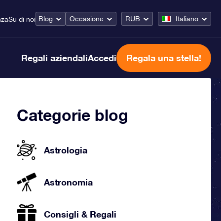
Blog
Occasione
RUB
Italiano
nza
Su di noi
Regali aziendali
Accedi
Regala una stella!
Categorie blog
Astrologia
Astronomia
Consigli & Regali