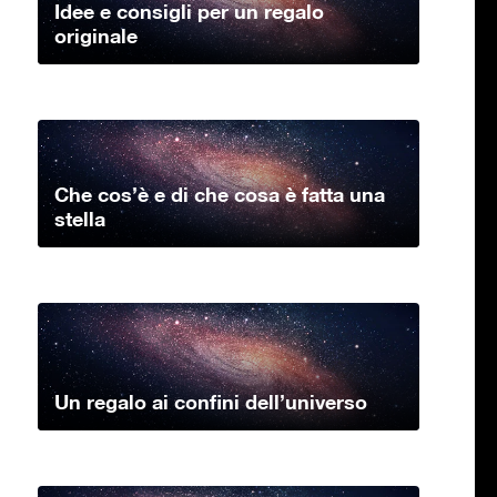
Idee e consigli per un regalo
originale
Che cos’è e di che cosa è fatta una
stella
Un regalo ai confini dell’universo