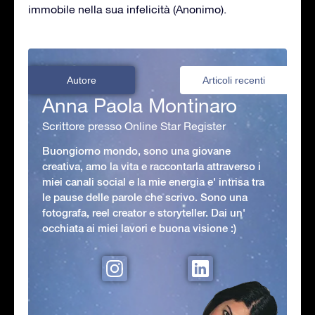
immobile nella sua infelicità (Anonimo).
Autore
Articoli recenti
Anna Paola Montinaro
Scrittore presso Online Star Register
Buongiorno mondo, sono una giovane
creativa, amo la vita e raccontarla attraverso i
miei canali social e la mie energia e' intrisa tra
le pause delle parole che scrivo. Sono una
fotografa, reel creator e storyteller. Dai un'
occhiata ai miei lavori e buona visione :)