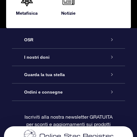
Metafisica
Notizie
OSR
Assistenza
I nostri doni
Contattaci
Online Star Gift
Guarda la tua stella
Blog
Pacchetto regalo OSR
Registro stellare
Ordini e consegne
Domande frequenti
Super Star Gift
App OSR Star Finder
Login Cliente
Iscriviti alla nostra newsletter GRATUITA
per sconti e aggiornamenti sui prodotti
OSR Recensioni
Gift Card OSR
Star Page personalizzata
Informazioni di Pagamento