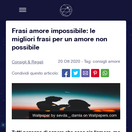
Frasi amore impossibile: le
migliori frasi per un amore non
possibile
20 Ott 2020 - Tag:
consigli amore
Consigli & Regali
Condividi questo articolo:
Wallpaper by sevda._.damla
on Wallpapers.com
Tutti pensano di sapere che cosa sia l'amore, ma