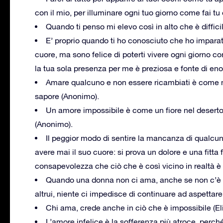
con il mio, per illuminare ogni tuo giorno come fai tu
Quando ti penso mi elevo così in alto che è difficil
E’ proprio quando ti ho conosciuto che ho imparat
cuore, ma sono felice di poterti vivere ogni giorno
la tua sola presenza per me è preziosa e fonte di en
Amare qualcuno e non essere ricambiati è come ma
sapore (Anonimo).
Un amore impossibile è come un fiore nel deserto: sa
(Anonimo).
Il peggior modo di sentire la mancanza di qualcun
avere mai il suo cuore: si prova un dolore e una fitta
consapevolezza che ciò che è così vicino in realtà è
Quando una donna non ci ama, anche se non c’è s
altrui, niente ci impedisce di continuare ad aspettare
Chi ama, crede anche in ciò che è impossibile (El
L’amore infelice è la sofferenza più atroce, perché