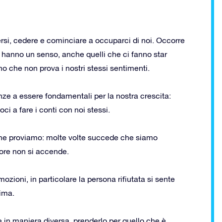
ersi, cedere e cominciare a occuparci di noi. Occorre
o hanno un senso, anche quelli che ci fanno star
che non prova i nostri stessi sentimenti.
ze a essere fondamentali per la nostra crescita:
i a fare i conti con noi stessi.
che proviamo: molte volte succede che siamo
more non si accende.
ioni, in particolare la persona rifiutata si sente
tima.
re in maniera diversa, prenderlo per quello che è