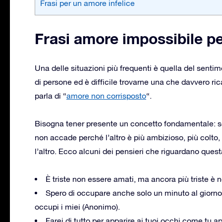
Frasi per un amore infelice
Frasi amore impossibile p
Una delle situazioni più frequenti è quella del senti
di persone ed è difficile trovarne una che davvero r
parla di “
amore non corrisposto
“.
Bisogna tener presente un concetto fondamentale: se
non accade perché l’altro è più ambizioso, più colto,
l’altro. Ecco alcuni dei pensieri che riguardano quest
È triste non essere amati, ma ancora più triste 
Spero di occupare anche solo un minuto al giorno d
occupi i miei (Anonimo).
Farei di tutto per apparire ai tuoi occhi come tu ap