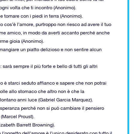
 ogni volta che ti incontro (Anonimo).
e tornare con i piedi in terra (Anonimo).
o cos’è l’amore, purtroppo non riesco ad avere il tuo
 come amico, in modo da averti accanto perché anche
orme gioia (Anonimo).
ngiare un piatto delizioso e non sentire alcun
rà sempre il più forte e bello di tutti gli altri
o è starci seduto affianco e sapere che non potrai
 folle allo stomaco che altro non è che la
 lontano anni luce (Gabriel Garcia Marquez).
peranza perché non si può cambiare il pensiero
 (Marcel Proust).
izabeth Barrett Browning).
 l’oggetto dell’amore è l’unico desiderato con tutto il