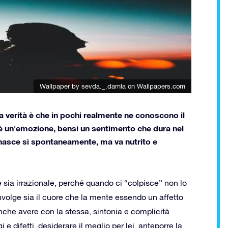
Wallpaper by sevda._.damla
on Wallpapers.com
a verità è che in pochi realmente ne conoscono il
n è un'emozione, bensì un sentimento che dura nel
 nasce sì spontaneamente, ma va nutrito e
e sia irrazionale, perché quando ci “colpisce” non lo
volge sia il cuore che la mente essendo un affetto
nche avere con la stessa, sintonia e complicità
 e difetti, desiderare il meglio per lei, anteporre la