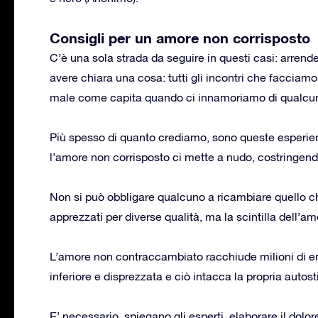
Consigli per un amore non corrisposto
C’è una sola strada da seguire in questi casi: arrend
avere chiara una cosa: tutti gli incontri che facciam
male come capita quando ci innamoriamo di qualcuno 
Più spesso di quanto crediamo, sono queste esperien
l’amore non corrisposto ci mette a nudo, costringendoc
Non si può obbligare qualcuno a ricambiare quello 
apprezzati per diverse qualità, ma la scintilla dell’a
L’amore non contraccambiato racchiude milioni di emoz
inferiore e disprezzata e ciò intacca la propria autos
E’ necessario, spiegano gli esperti, elaborare il dolo