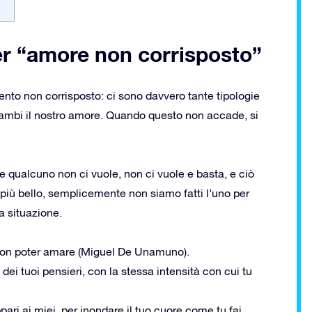
er “amore non corrisposto”
mento non corrisposto: ci sono davvero tante tipologie
icambi il nostro amore. Quando questo non accade, si
 qualcuno non ci vuole, non ci vuole e basta, e ciò
 più bello, semplicemente non siamo fatti l’uno per
a situazione.
è non poter amare (Miguel De Unamuno).
ei tuoi pensieri, con la stessa intensità con cui tu
pari ai miei, per inondare il tuo cuore come tu fai