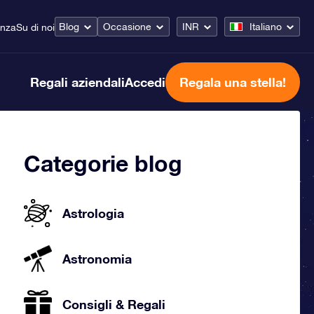
Blog
Occasione
INR
Italiano
enza
Su di noi
Regali aziendali
Accedi
Regala una stella!
Categorie blog
Astrologia
Astronomia
Consigli & Regali