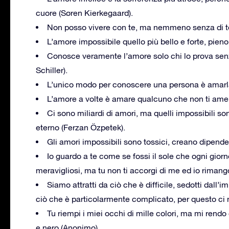
cuore (Søren Kierkegaard).
Non posso vivere con te, ma nemmeno senza di te
L’amore impossibile quello più bello e forte, pieno
Conosce veramente l’amore solo chi lo prova sen
Schiller).
L’unico modo per conoscere una persona è amarl
L’amore a volte è amare qualcuno che non ti amer
Ci sono miliardi di amori, ma quelli impossibili so
eterno (Ferzan Özpetek).
Gli amori impossibili sono tossici, creano dipend
Io guardo a te come se fossi il sole che ogni giorno
meravigliosi, ma tu non ti accorgi di me ed io rima
Siamo attratti da ciò che è difficile, sedotti dall
ciò che è particolarmente complicato, per questo ci 
Tu riempi i miei occhi di mille colori, ma mi rend
e nero (Anonimo).