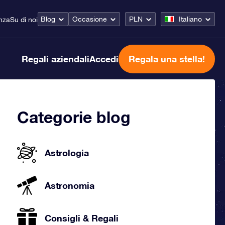
Blog
Occasione
PLN
Italiano
nza
Su di noi
Regali aziendali
Accedi
Regala una stella!
Categorie blog
Astrologia
Astronomia
Consigli & Regali