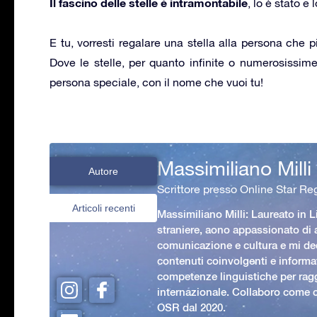
Il fascino delle stelle è intramontabile
, lo è stato e
E tu, vorresti regalare una stella alla persona che 
Dove le stelle, per quanto infinite o numerosissim
persona speciale, con il nome che vuoi tu!
Massimiliano Milli
Autore
Scrittore presso Online Star Reg
Articoli recenti
Massimiliano Milli: Laureato in L
straniere, aono appassionato di
comunicazione e cultura e mi ded
contenuti coinvolgenti e informat
competenze linguistiche per rag
internazionale. Collaboro come c
OSR dal 2020.