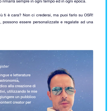
 lo rimarrà sempre in ogni tempo ed in ogni epoca.
più ti è cara? Non ci crederai, ma puoi farlo su OSR!
e, possono essere personalizzate e regalate ad una
ister
ingue e letterature
 astronomia,
ico alla creazione di
ivi, utilizzando le mie
giungere un pubblico
ontent creator per