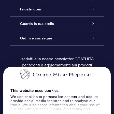
Assistenza
I nostri doni
Contattaci
Online Star Gift
Guarda la tua stella
Blog
Pacchetto regalo OSR
Registro stellare
Ordini e consegne
Domande frequenti
Super Star Gift
App OSR Star Finder
Login Cliente
Iscriviti alla nostra newsletter GRATUITA
per sconti e aggiornamenti sui prodotti
OSR Recensioni
Gift Card OSR
Star Page personalizzata
Informazioni di Pagamento
Doni aziendali
One Million Stars
Informazioni di Spedizione
This website uses cookies
OSR Starsaver
Politica di reso
We use cookies to personalise content and ads, to
provide social media features and to analyse our
traffic. We also share information about your use of
our site with our social media, advertising and
App VR ‘Fly me to the stars’
Costellazioni
analytics partners who may combine it with other