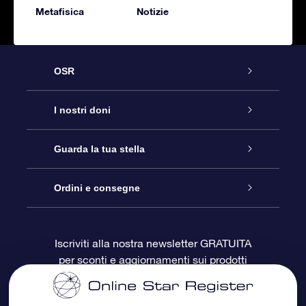
Metafisica
Notizie
OSR
Assistenza
I nostri doni
Contattaci
Online Star Gift
Guarda la tua stella
Blog
Pacchetto regalo OSR
Registro stellare
Ordini e consegne
Domande frequenti
Super Star Gift
App OSR Star Finder
Login Cliente
Iscriviti alla nostra newsletter GRATUITA
per sconti e aggiornamenti sui prodotti
OSR Recensioni
Gift Card OSR
Star Page personalizzata
Informazioni di Pagamento
Doni aziendali
One Million Stars
Informazioni di Spedizione