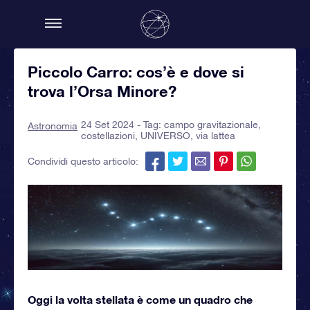
Piccolo Carro: cos’è e dove si
trova l’Orsa Minore?
24 Set 2024 - Tag:
campo gravitazionale
,
Astronomia
costellazioni
,
UNIVERSO
,
via lattea
Condividi questo articolo:
Oggi la volta stellata è come un quadro che