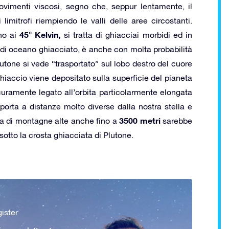
vimenti viscosi, segno che, seppur lentamente, il
limitrofi riempiendo le valli delle aree circostanti.
45° Kelvin,
rno ai
si tratta di ghiacciai morbidi ed in
a di oceano ghiacciato, è anche con molta probabilità
lutone si vede “trasportato” sul lobo destro del cuore
iaccio viene depositato sulla superficie del pianeta
ramente legato all’orbita particolarmente elongata
porta a distanze molto diverse dalla nostra stella e
3500 metri
enza di montagne alte anche fino a
sarebbe
sotto la crosta ghiacciata di Plutone.
ister