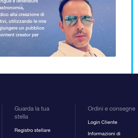
ingue e letterature
 astronomia,
ico alla creazione di
ivi, utilizzando le mie
giungere un pubblico
ontent creator per
Guarda la tua
Ordini e consegne
stella
Login Cliente
Registro stellare
Informazioni di