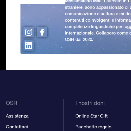
Massimiliano Milli: Laureato in L
straniere, aono appassionato di
comunicazione e cultura e mi ded
contenuti coinvolgenti e informat
competenze linguistiche per rag
internazionale. Collaboro come c
OSR dal 2020.
OSR
I nostri doni
Assistenza
Online Star Gift
Contattaci
Pacchetto regalo