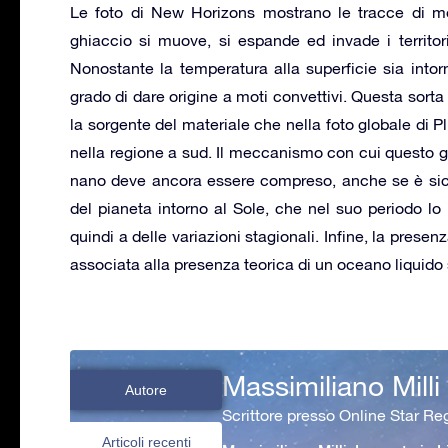
Le foto di New Horizons mostrano le tracce di mo
ghiaccio si muove, si espande ed invade i territori 
Nonostante la temperatura alla superficie sia into
grado di dare origine a moti convettivi. Questa sort
la sorgente del materiale che nella foto globale di P
nella regione a sud. Il meccanismo con cui questo gh
nano deve ancora essere compreso, anche se è sicu
del pianeta intorno al Sole, che nel suo periodo lo 
quindi a delle variazioni stagionali. Infine, la pres
associata alla presenza teorica di un oceano liquido 
Massimiliano Milli
Autore
Scrittore presso Online Star Reg
Articoli recenti