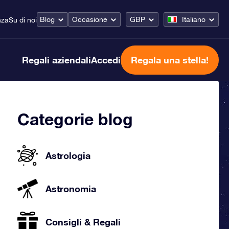
Blog
Occasione
GBP
Italiano
nza
Su di noi
Regali aziendali
Accedi
Regala una stella!
Categorie blog
Astrologia
Astronomia
Consigli & Regali