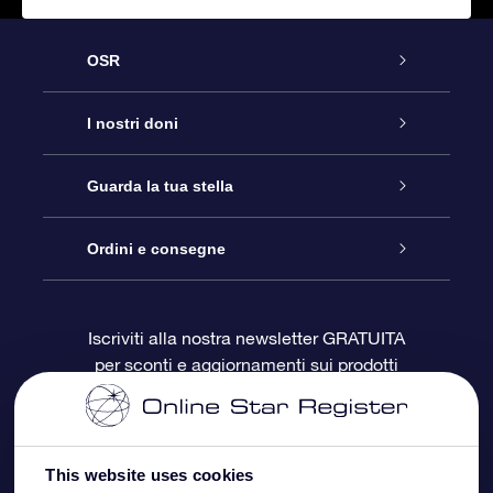
OSR
Assistenza
I nostri doni
Contattaci
Online Star Gift
Guarda la tua stella
Blog
Pacchetto regalo OSR
Registro stellare
Ordini e consegne
Domande frequenti
Super Star Gift
App OSR Star Finder
Login Cliente
Iscriviti alla nostra newsletter GRATUITA
per sconti e aggiornamenti sui prodotti
OSR Recensioni
Gift Card OSR
Star Page personalizzata
Informazioni di Pagamento
Doni aziendali
One Million Stars
Informazioni di Spedizione
This website uses cookies