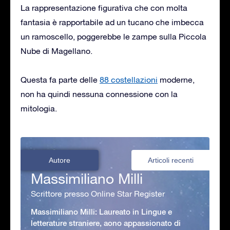
La rappresentazione figurativa che con molta
fantasia è rapportabile ad un tucano che imbecca
un ramoscello, poggerebbe le zampe sulla Piccola
Nube di Magellano.
Questa fa parte delle
88 costellazioni
moderne,
non ha quindi nessuna connessione con la
mitologia.
Autore
Articoli recenti
Massimiliano Milli
Scrittore presso Online Star Register
Massimiliano Milli: Laureato in Lingue e
letterature straniere, aono appassionato di