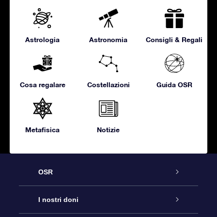
Astrologia
Astronomia
Consigli & Regali
Cosa regalare
Costellazioni
Guida OSR
Metafisica
Notizie
OSR
Assistenza
I nostri doni