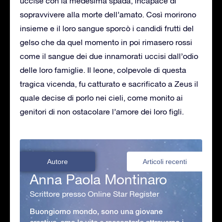
uccise con la medesima spada, incapace di
sopravvivere alla morte dell’amato. Così morirono
insieme e il loro sangue sporcò i candidi frutti del
gelso che da quel momento in poi rimasero rossi
come il sangue dei due innamorati uccisi dall’odio
delle loro famiglie. Il leone, colpevole di questa
tragica vicenda, fu catturato e sacrificato a Zeus il
quale decise di porlo nei cieli, come monito ai
genitori di non ostacolare l’amore dei loro figli.
Autore
Articoli recenti
Anna Paola Montinaro
Scrittore presso Online Star Register
Buongiorno mondo, sono una giovane