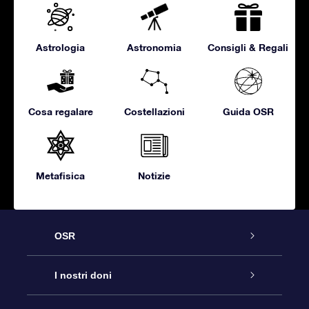
Astrologia
Astronomia
Consigli & Regali
Cosa regalare
Costellazioni
Guida OSR
Metafisica
Notizie
OSR
Assistenza
I nostri doni