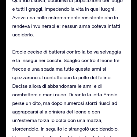
Quando usciva, uccideva la popolazione del luogo
e tutti i greggi, impedendo la vita in quei luoghi.
Aveva una pelle estremamente resistente che lo
rendeva invulnerabile: nessun arma poteva infatti
ucciderlo.
Ercole decise di battersi contro la belva selvaggia
e la inseguì nei boschi. Scagliò contro il leone tre
frecce e una spada ma tutte queste armi si
spezzarono al contatto con la pelle del felino.
Decise allora di abbandonare le armi e di
combattere a mani nude. Durante la lotta Ercole
perse un dito, ma dopo numerosi sforzi riuscì ad
aggrapparsi alla criniera del leone e con
un’estrema forza lo colpì con una mazza,
stordendolo. In seguito lo strangolò uccidendolo.