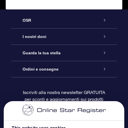
OSR
Assistenza
I nostri doni
Contattaci
Online Star Gift
Guarda la tua stella
Blog
Pacchetto regalo OSR
Registro stellare
Ordini e consegne
Domande frequenti
Super Star Gift
App OSR Star Finder
Login Cliente
Iscriviti alla nostra newsletter GRATUITA
per sconti e aggiornamenti sui prodotti
OSR Recensioni
Gift Card OSR
Star Page personalizzata
Informazioni di Pagamento
Doni aziendali
One Million Stars
Informazioni di Spedizione
This website uses cookies