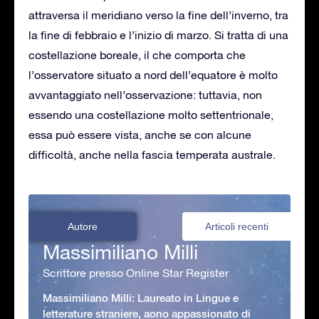
attraversa il meridiano verso la fine dell’inverno, tra
la fine di febbraio e l’inizio di marzo. Si tratta di una
costellazione boreale, il che comporta che
l’osservatore situato a nord dell’equatore è molto
avvantaggiato nell’osservazione: tuttavia, non
essendo una costellazione molto settentrionale,
essa può essere vista, anche se con alcune
difficoltà, anche nella fascia temperata australe.
Autore
Articoli recenti
Massimiliano Milli
Scrittore presso Online Star Register
Massimiliano Milli: Laureato in Lingue e
letterature straniere, aono appassionato di