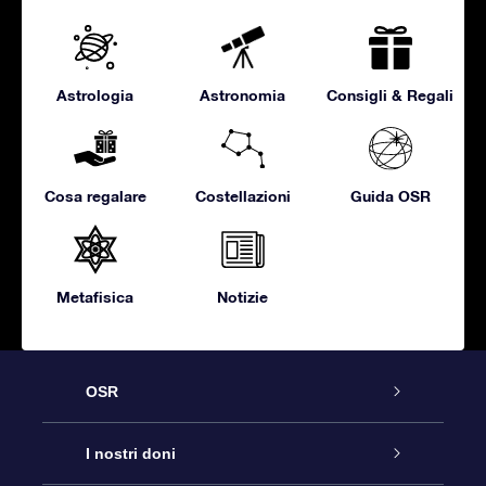
Astrologia
Astronomia
Consigli & Regali
Cosa regalare
Costellazioni
Guida OSR
Metafisica
Notizie
OSR
Assistenza
I nostri doni