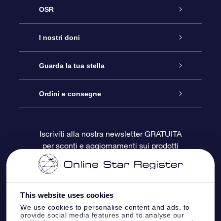
OSR
Assistenza
I nostri doni
Contattaci
Online Star Gift
Guarda la tua stella
Blog
Pacchetto regalo OSR
Registro stellare
Ordini e consegne
Domande frequenti
Super Star Gift
App OSR Star Finder
Login Cliente
Iscriviti alla nostra newsletter GRATUITA
per sconti e aggiornamenti sui prodotti
OSR Recensioni
Gift Card OSR
Star Page personalizzata
Informazioni di Pagamento
Doni aziendali
One Million Stars
Informazioni di Spedizione
This website uses cookies
OSR Starsaver
Politica di reso
We use cookies to personalise content and ads, to
provide social media features and to analyse our