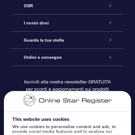
OSR
Assistenza
I nostri doni
Contattaci
Online Star Gift
Guarda la tua stella
Blog
Pacchetto regalo OSR
Registro stellare
Ordini e consegne
Domande frequenti
Super Star Gift
App OSR Star Finder
Login Cliente
Iscriviti alla nostra newsletter GRATUITA
per sconti e aggiornamenti sui prodotti
OSR Recensioni
Gift Card OSR
Star Page personalizzata
Informazioni di Pagamento
Doni aziendali
One Million Stars
Informazioni di Spedizione
This website uses cookies
OSR Starsaver
Politica di reso
We use cookies to personalise content and ads, to
provide social media features and to analyse our