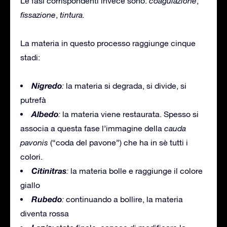
Le fasi corrispondenti invece sono:
coagulazione
,
fissazione
,
tintura.
La materia in questo processo raggiunge cinque
stadi:
Nigredo
:
la materia si degrada, si divide, si
putrefà
Albedo
:
la materia viene restaurata. Spesso si
associa a questa fase l’immagine della
cauda
pavonis
(“coda del pavone”) che ha in sè tutti i
colori.
Citinitras
:
la materia bolle e raggiunge il colore
giallo
Rubedo
:
continuando a bollire, la materia
diventa rossa