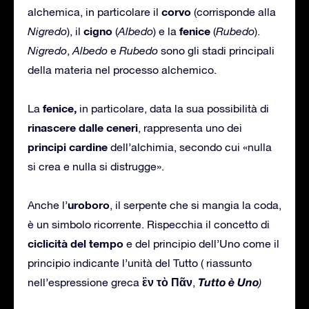
corvo
alchemica, in particolare il
(corrisponde alla
cigno
fenice
Nigredo
), il
(
Albedo
) e la
(
Rubedo
).
Nigredo
,
Albedo
e
Rubedo
sono gli stadi principali
della materia nel processo alchemico.
fenice,
La
in particolare, data la sua possibilità di
rinascere dalle ceneri
, rappresenta uno dei
principi cardine
dell’alchimia, secondo cui «nulla
si crea e nulla si distrugge».
uroboro
Anche l’
, il serpente che si mangia la coda,
è un simbolo ricorrente. Rispecchia il concetto di
ciclicità del tempo
e del principio dell’Uno come il
principio indicante l’unità del Tutto ( riassunto
ἒν τὸ Πᾶν
Tutto è Uno
nell’espressione greca
,
)