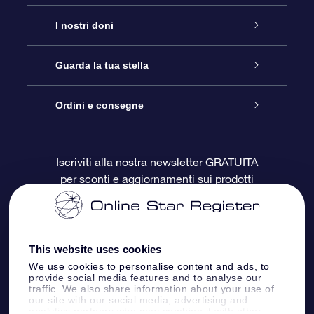
Assistenza
I nostri doni
Contattaci
Online Star Gift
Guarda la tua stella
Blog
Pacchetto regalo OSR
Registro stellare
Ordini e consegne
Domande frequenti
Super Star Gift
App OSR Star Finder
Login Cliente
Iscriviti alla nostra newsletter GRATUITA
per sconti e aggiornamenti sui prodotti
OSR Recensioni
Gift Card OSR
Star Page personalizzata
Informazioni di Pagamento
Doni aziendali
One Million Stars
Informazioni di Spedizione
This website uses cookies
OSR Starsaver
Politica di reso
We use cookies to personalise content and ads, to
provide social media features and to analyse our
traffic. We also share information about your use of
our site with our social media, advertising and
App VR ‘Fly me to the stars’
Costellazioni
analytics partners who may combine it with other