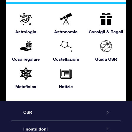
Astrologia
Astronomia
Consigli & Regali
Cosa regalare
Costellazioni
Guida OSR
Metafisica
Notizie
OSR
Assistenza
I nostri doni