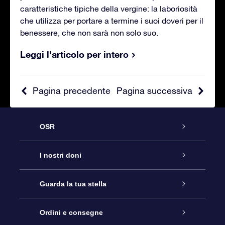
caratteristiche tipiche della vergine: la laboriosità
che utilizza per portare a termine i suoi doveri per il
benessere, che non sarà non solo suo.
Leggi l'articolo per intero
Pagina precedente
Pagina successiva
OSR
Assistenza
I nostri doni
Contattaci
Online Star Gift
Guarda la tua stella
Blog
Pacchetto regalo OSR
Registro stellare
Ordini e consegne