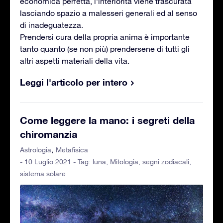
economica perfetta, l’interiorità viene trascurata
lasciando spazio a malesseri generali ed al senso
di inadeguatezza.
Prendersi cura della propria anima è importante
tanto quanto (se non più) prendersene di tutti gli
altri aspetti materiali della vita.
Leggi l'articolo per intero
Come leggere la mano: i segreti della
chiromanzia
Astrologia
Metafisica
- 10 Luglio 2021 - Tag:
luna
,
Mitologia
,
segni zodiacali
,
sistema solare