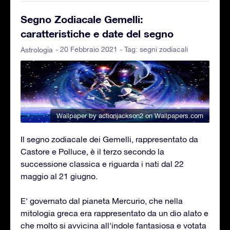
Segno Zodiacale Gemelli:
caratteristiche e date del segno
- 20 Febbraio 2021 - Tag:
segni zodiacali
Astrologia
Wallpaper by actionjackson2
on Wallpapers.com
Il segno zodiacale dei Gemelli, rappresentato da
Castore e Polluce, è il terzo secondo la
successione classica e riguarda i nati dal 22
maggio al 21 giugno.
E' governato dal pianeta Mercurio, che nella
mitologia greca era rappresentato da un dio alato e
che molto si avvicina all'indole fantasiosa e votata