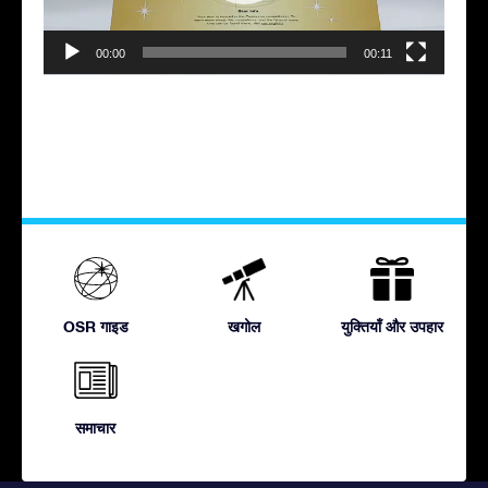
00:00
00:11
OSR गाइड
खगोल
युक्तियाँ और उपहार
समाचार