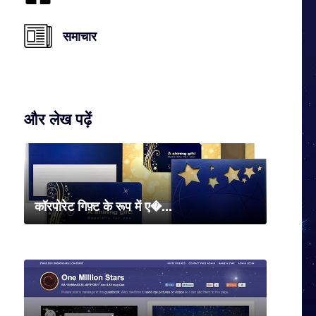
समाचार
और लेख पढ़ें
कॉरपोरेट गिफ़्ट के रूप में ए�...