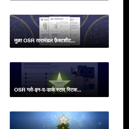
मुफ़्त OSR तारामंडल फ़ैक्टशीट...
OSR ग्लो-इन-द-डार्क स्टार स्टिक...