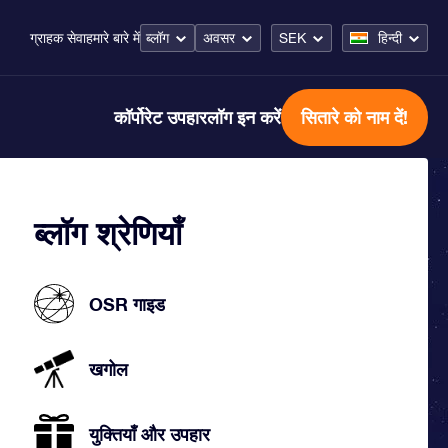
ब्लॉग
अवसर
SEK
हिन्दी
ग्राहक सेवा
हमारे बारे में
कॉर्पोरेट उपहार
लॉग इन करें
सितारे को नाम दें!
ब्लॉग श्रेणियाँ
OSR गाइड
खगोल
युक्तियाँ और उपहार