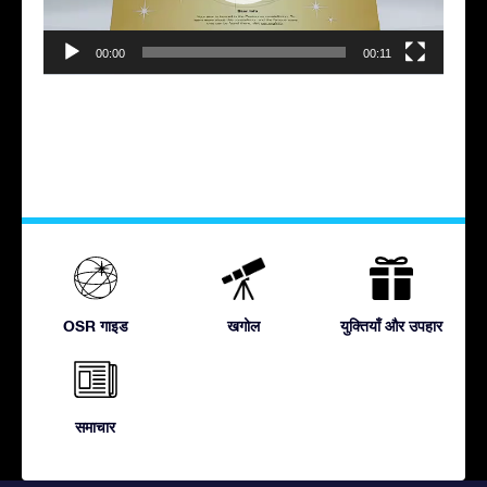
00:00
00:11
OSR गाइड
खगोल
युक्तियाँ और उपहार
समाचार