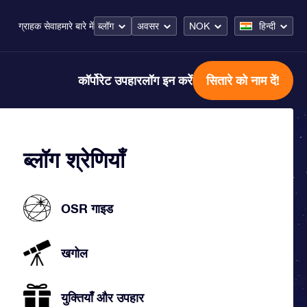
ब्लॉग
अवसर
NOK
हिन्दी
ग्राहक सेवा
हमारे बारे में
कॉर्पोरेट उपहार
लॉग इन करें
सितारे को नाम दें!
ब्लॉग श्रेणियाँ
OSR गाइड
खगोल
युक्तियाँ और उपहार