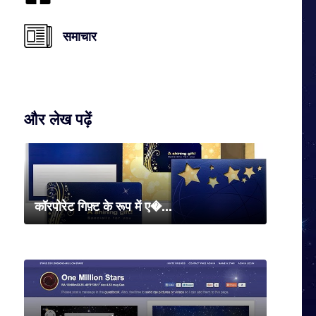
समाचार
और लेख पढ़ें
कॉरपोरेट गिफ़्ट के रूप में ए�...