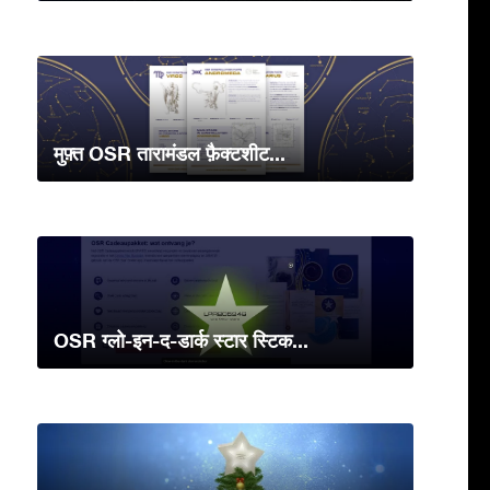
मुफ़्त OSR तारामंडल फ़ैक्टशीट...
OSR ग्लो-इन-द-डार्क स्टार स्टिक...