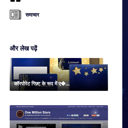
समाचार
और लेख पढ़ें
कॉरपोरेट गिफ़्ट के रूप में ए�...