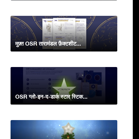
मुफ़्त OSR तारामंडल फ़ैक्टशीट...
OSR ग्लो-इन-द-डार्क स्टार स्टिक...