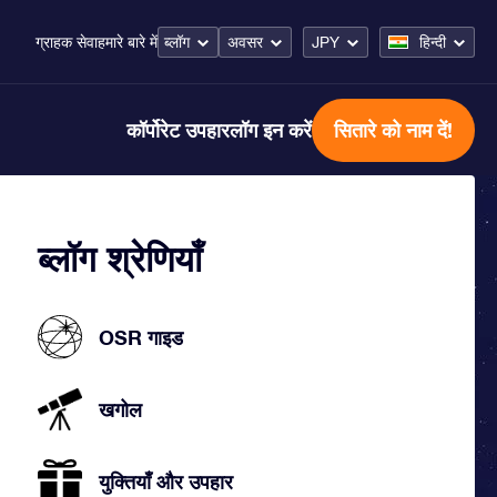
ब्लॉग
अवसर
JPY
हिन्दी
ग्राहक सेवा
हमारे बारे में
कॉर्पोरेट उपहार
लॉग इन करें
सितारे को नाम दें!
ब्लॉग श्रेणियाँ
OSR गाइड
खगोल
युक्तियाँ और उपहार