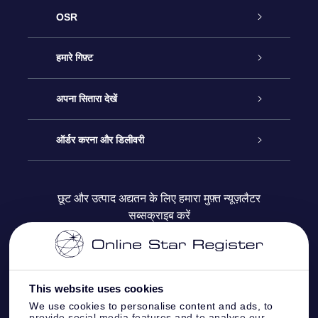
OSR
ग्राहक सेवा
हमारे गिफ़्ट
हमसे संपर्क करें
ऑनलाइन स्टार गिफ़्ट
अपना सितारा देखें
ब्लॉग
OSR गिफ़्ट पैक
स्टार रजिस्टर
ऑर्डर करना और डिलीवरी
अक्सर पूछे जाने वाले प्रश्न
सुपर स्टार गिफ़्ट
OSR स्टार फाइन्डर ऐप के
ग्राहक लॉगिन
छूट और उत्पाद अद्यतन के लिए हमारा मुफ़्त न्यूज़लैटर
सब्सक्राइब करें
रिव्यू
OSR गिफ़्ट कार्ड
स्टार पेज को अपनी पसंद के मुताबिक तैयार करें
भुगतान जानकारी
कॉर्पोरेट उपहार
वन मिलियन स्टार्स
शिपिंग जानकारी
This website uses cookies
OSR स्टार सेवर
वापिसी नीति
We use cookies to personalise content and ads, to
provide social media features and to analyse our