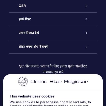
OSR
ग्राहक सेवा
हमारे गिफ़्ट
हमसे संपर्क करें
ऑनलाइन स्टार गिफ़्ट
अपना सितारा देखें
ब्लॉग
OSR गिफ़्ट पैक
स्टार रजिस्टर
ऑर्डर करना और डिलीवरी
अक्सर पूछे जाने वाले प्रश्न
सुपर स्टार गिफ़्ट
OSR स्टार फाइन्डर ऐप के
ग्राहक लॉगिन
छूट और उत्पाद अद्यतन के लिए हमारा मुफ़्त न्यूज़लैटर
सब्सक्राइब करें
रिव्यू
OSR गिफ़्ट कार्ड
स्टार पेज को अपनी पसंद के मुताबिक तैयार करें
भुगतान जानकारी
कॉर्पोरेट उपहार
वन मिलियन स्टार्स
शिपिंग जानकारी
This website uses cookies
OSR स्टार सेवर
वापिसी नीति
We use cookies to personalise content and ads, to
provide social media features and to analyse our