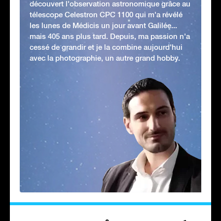
découvert l'observation astronomique grâce au
télescope Celestron CPC 1100 qui m'a révélé
les lunes de Médicis un jour avant Galilée...
mais 405 ans plus tard. Depuis, ma passion n'a
cessé de grandir et je la combine aujourd'hui
avec la photographie, un autre grand hobby.